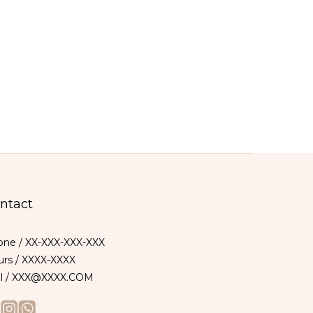
ntact
ne / XX-XXX-XXX-XXX
rs / XXXX-XXXX
il / XXX@XXXX.COM