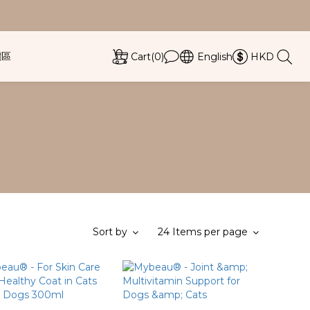
價區
Cart(0)
English
HKD
Sort by
24 Items per page