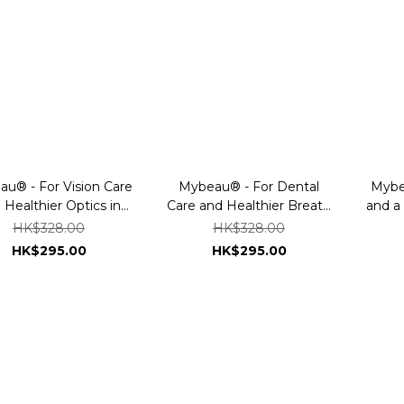
u® - For Vision Care
Mybeau® - For Dental
Mybe
 Healthier Optics in
Care and Healthier Breath
and a
ats & Dogs 300ml
in Cats & Dogs 300ml
HK$328.00
HK$328.00
HK$295.00
HK$295.00