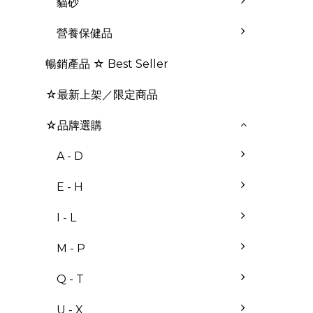
貓砂
營養保健品
暢銷產品 ☆ Best Seller
☆最新上架／限定商品
☆品牌選購
A - D
E - H
I - L
M - P
Q - T
U - X