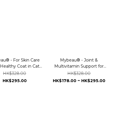
au® - For Skin Care
Mybeau® - Joint &
 Healthy Coat in Cats
Multivitamin Support for
& Dogs 300ml
Dogs & Cats
HK$328.00
HK$328.00
HK$295.00
HK$178.00 ~ HK$295.00