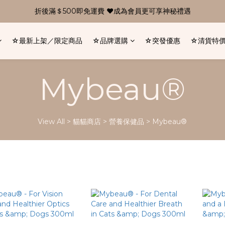
折後滿＄500即免運費 ❤成為會員更可享神秘禮遇
☆最新上架／限定商品
☆品牌選購
☆突發優惠
☆清貨特
Mybeau®
View All
>
貓貓商店
>
營養保健品
>
Mybeau®