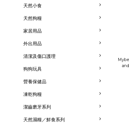
天然小食
天然狗糧
家居用品
外出用品
清潔及傷口護理
Mybea
and
狗狗玩具
C
營養保健品
凍乾狗糧
潔齒磨牙系列
天然濕糧／鮮食系列