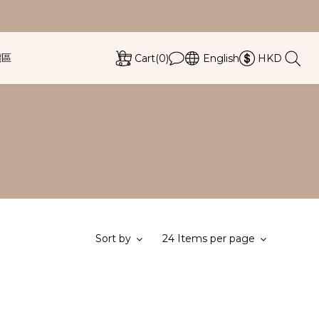
價區
Cart(0)
English
HKD
Sort by
24 Items per page