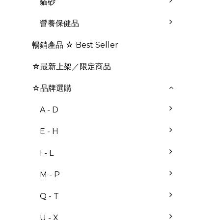
貓砂
營養保健品
暢銷產品 ☆ Best Seller
☆最新上架／限定商品
☆品牌選購
A - D
E - H
I - L
M - P
Q - T
U - X