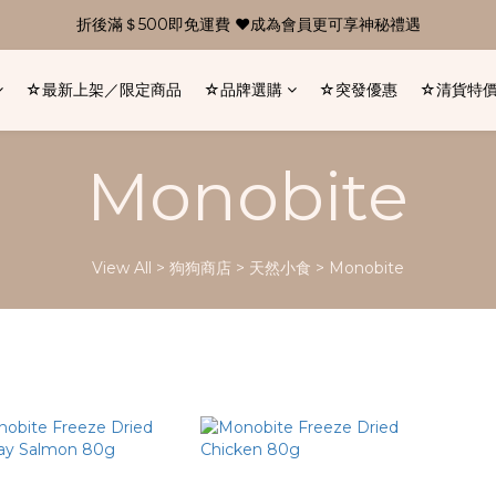
折後滿＄500即免運費 ❤成為會員更可享神秘禮遇
☆最新上架／限定商品
☆品牌選購
☆突發優惠
☆清貨特
Monobite
View All
>
狗狗商店
>
天然小食
>
Monobite