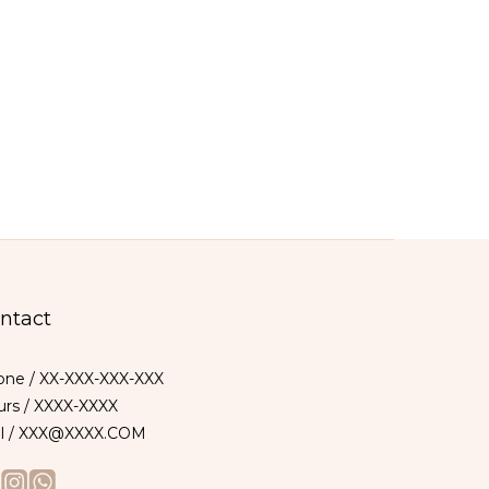
ntact
ne / XX-XXX-XXX-XXX
rs / XXXX-XXXX
il / XXX@XXXX.COM