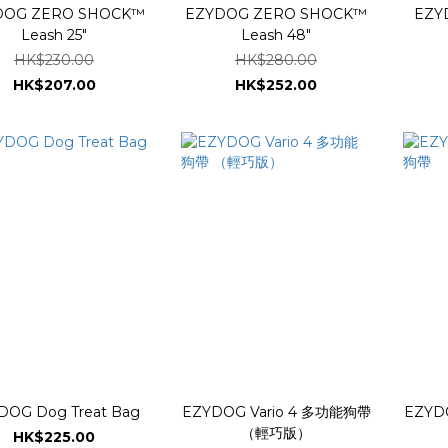
RO SHOCK™
EZYDOG ZERO SHOCK™
EZYD
Leash 25"
Leash 48"
HK$230.00
HK$280.00
HK$207.00
HK$252.00
DOG Dog Treat Bag
EZYDOG Vario 4 多功能狗帶
EZYD
（輕巧版）
HK$225.00