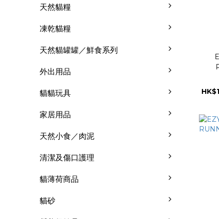
天然貓糧
凍乾貓糧
天然貓罐罐／鮮食系列
E
外出用品
HK$1
貓貓玩具
家居用品
天然小食／肉泥
清潔及傷口護理
貓薄荷商品
貓砂