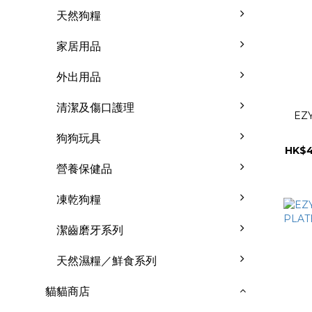
天然狗糧
家居用品
外出用品
清潔及傷口護理
EZY
狗狗玩具
HK$4
營養保健品
凍乾狗糧
潔齒磨牙系列
天然濕糧／鮮食系列
貓貓商店