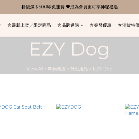
折後滿＄500即免運費 ❤成為會員更可享神秘禮遇
☆最新上架／限定商品
☆品牌選購
☆突發優惠
☆清貨特
EZY Dog
View All
>
狗狗商店
>
外出用品
>
EZY Dog