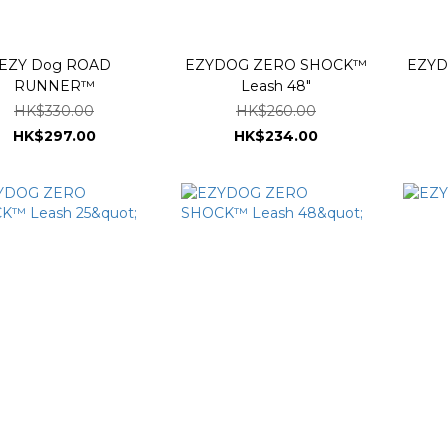
EZY Dog ROAD
EZYDOG ZERO SHOCK™
EZYDOG ZER
RUNNER™
Leash 48"
HK$330.00
HK$260.00
HK$297.00
HK$234.00