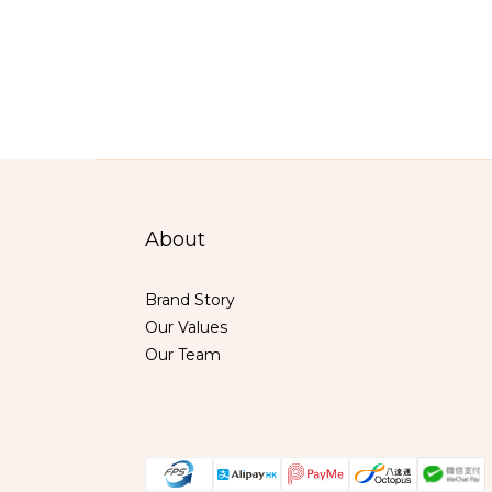
About
Brand Story
Our Values
Our Team