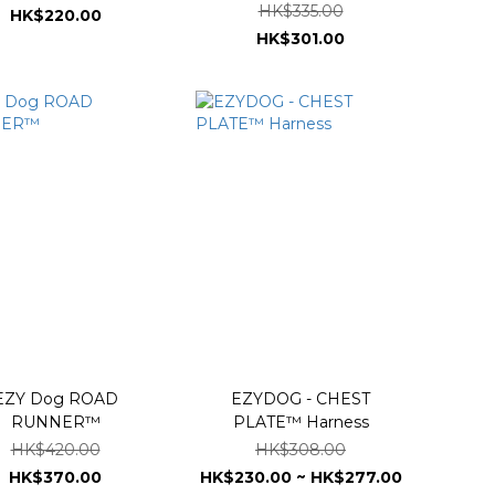
HK$335.00
HK$220.00
HK$301.00
EZY Dog ROAD
EZYDOG - CHEST
RUNNER™
PLATE™ Harness
HK$420.00
HK$308.00
HK$370.00
HK$230.00 ~ HK$277.00