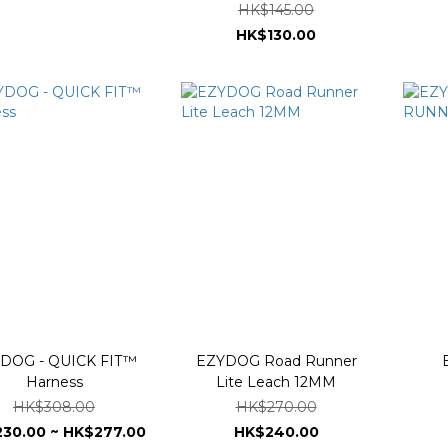
HK$145.00
HK$130.00
DOG - QUICK FIT™
EZYDOG Road Runner
Harness
Lite Leach 12MM
HK$308.00
HK$270.00
30.00 ~ HK$277.00
HK$240.00