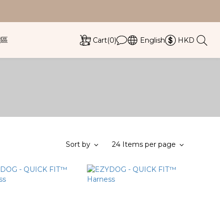
價區
Cart(0)
English
HKD
Sort by
24 Items per page