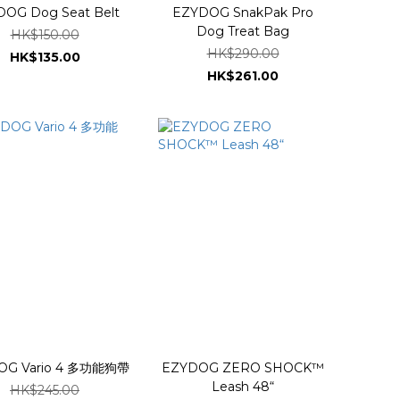
OG Dog Seat Belt
EZYDOG SnakPak Pro
Dog Treat Bag
HK$150.00
HK$290.00
HK$135.00
HK$261.00
OG Vario 4 多功能狗帶
EZYDOG ZERO SHOCK™
Leash 48“
HK$245.00