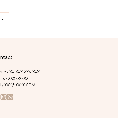
ntact
ne / XX-XXX-XXX-XXX
rs / XXXX-XXXX
il / XXX@XXXX.COM