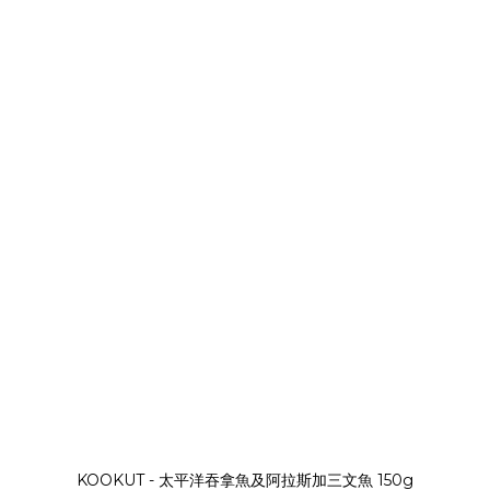
KOOKUT - 太平洋吞拿魚及阿拉斯加三文魚 150g