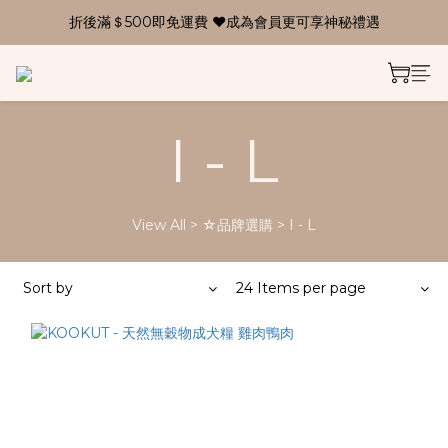
折後滿＄500即免運費 ❤成為會員更可享神秘禮遇
I - L
View All
>
☆品牌選購
>
I - L
Sort by
24 Items per page