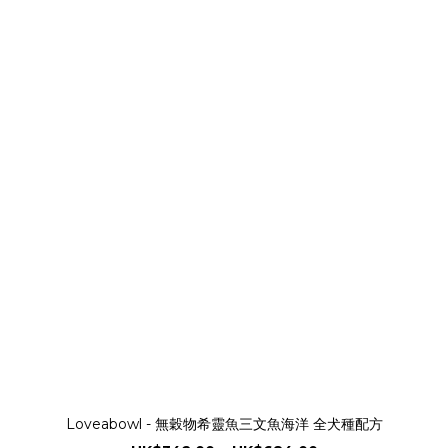
Loveabowl - 無穀物希靈魚三文魚海洋 全犬種配方