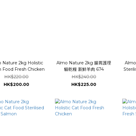
 Nature 2kg Holistic
Almo Nature 2kg 腸胃護理
Almo 
n Food Fresh Chicken
貓乾糧 新鮮羊肉 674
Ster
HK$220.00
HK$240.00
HK$200.00
HK$225.00