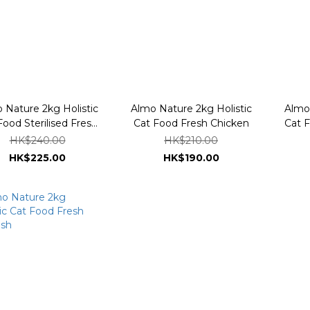
 Nature 2kg Holistic
Almo Nature 2kg Holistic
Almo 
Food Sterilised Fresh
Cat Food Fresh Chicken
Cat F
Salmon
HK$240.00
HK$210.00
HK$225.00
HK$190.00