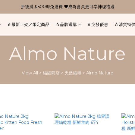
折後滿＄500即免運費 ❤成為會員更可享神秘禮遇
☆最新上架／限定商品
☆品牌選購
☆突發優惠
☆清貨特
Almo Nature
View All
>
貓貓商店
>
天然貓糧
>
Almo Nature