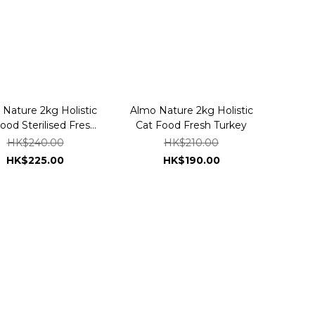
Nature 2kg Holistic
Almo Nature 2kg Holistic
ood Sterilised Fresh
Cat Food Fresh Turkey
Salmon
HK$240.00
HK$210.00
HK$225.00
HK$190.00