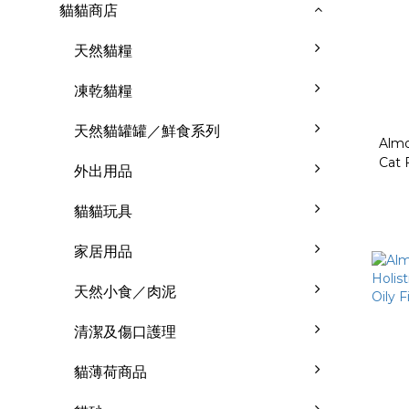
貓貓商店
天然貓糧
凍乾貓糧
天然貓罐罐／鮮食系列
Almo
Cat 
外出用品
貓貓玩具
家居用品
天然小食／肉泥
清潔及傷口護理
貓薄荷商品