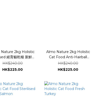
Nature 2kg Holistic
Almo Nature 2kg Holistic
ilised 絕育貓乾糧 新鮮牛
Cat Food Anti-Hairball
肉 670
Fresh Chicken
HK$240.00
HK$240.00
HK$225.00
HK$225.00