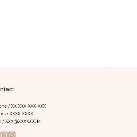
ntact
ne / XX-XXX-XXX-XXX
rs / XXXX-XXXX
il / XXX@XXXX.COM