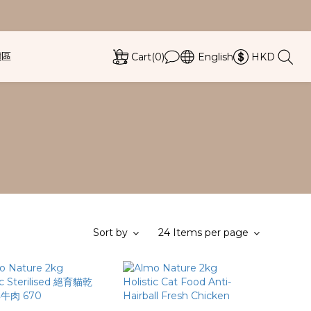
價區
Cart(0)
English
HKD
Sort by
24 Items per page