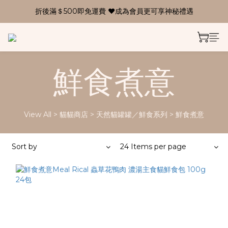
折後滿＄500即免運費 ❤成為會員更可享神秘禮遇
鮮食煮意
View All
>
貓貓商店
>
天然貓罐罐／鮮食系列
>
鮮食煮意
Sort by
24 Items per page