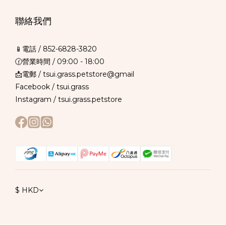
聯絡我們
📱電話 /
852-6828-3820
🕜營業時間 / 09:00 - 18:00
📩電郵 / tsui.grass.petstore@gmail
Facebook /
tsui.grass
Instagram /
tsui.grass.petstore
$
HKD