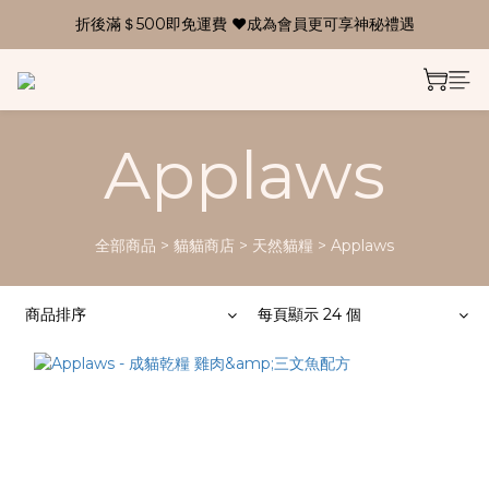
折後滿＄500即免運費 ❤成為會員更可享神秘禮遇
Applaws
全部商品
>
貓貓商店
>
天然貓糧
>
Applaws
商品排序
每頁顯示 24 個