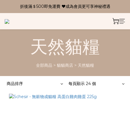
折後滿＄500即免運費 ❤成為會員更可享神秘禮遇
天然貓糧
全部商品
>
貓貓商店
>
天然貓糧
商品排序
每頁顯示 24 個