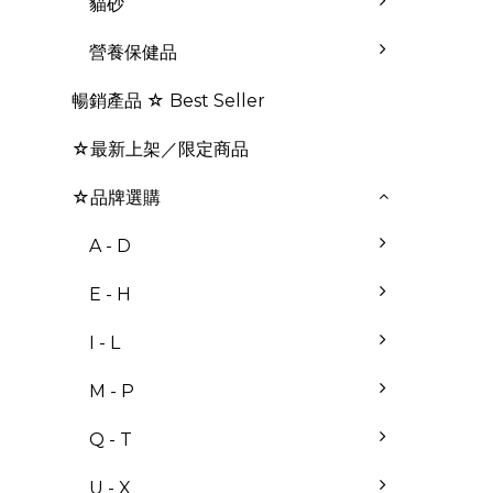
貓砂
營養保健品
暢銷產品 ☆ Best Seller
☆最新上架／限定商品
☆品牌選購
A - D
E - H
I - L
M - P
Q - T
U - X