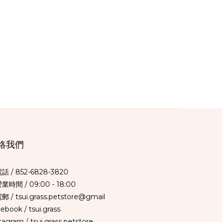
絡我們
電話 /
852-6828-3820
營業時間 / 09:00 - 18:00
郵 / tsui.grass.petstore@gmail
cebook /
tsui.grass
tagram /
tsui.grass.petstore