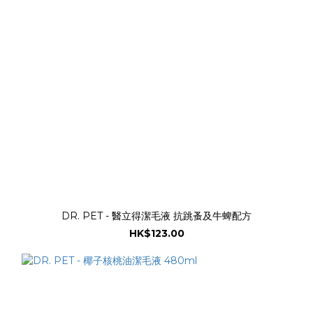
DR. PET - 醫立得潔毛液 抗跳蚤及牛蜱配方
HK$123.00