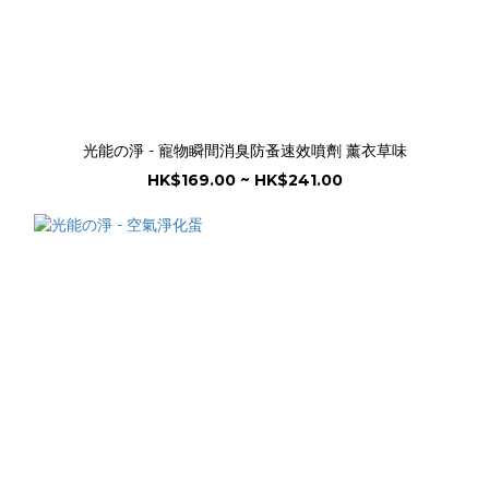
光能の淨 - 寵物瞬間消臭防蚤速效噴劑 薰衣草味
HK$169.00 ~ HK$241.00