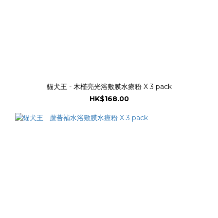
貓犬王 - 木槿亮光浴敷膜水療粉 X 3 pack
HK$168.00