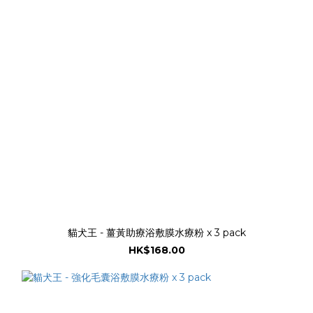
貓犬王 - 薑黃助療浴敷膜水療粉 x 3 pack
HK$168.00