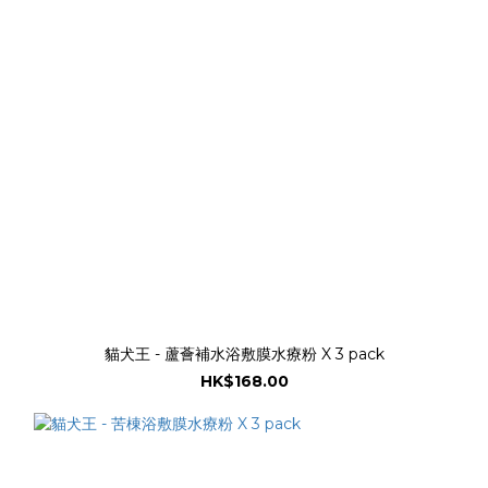
貓犬王 - 蘆薈補水浴敷膜水療粉 X 3 pack
HK$168.00