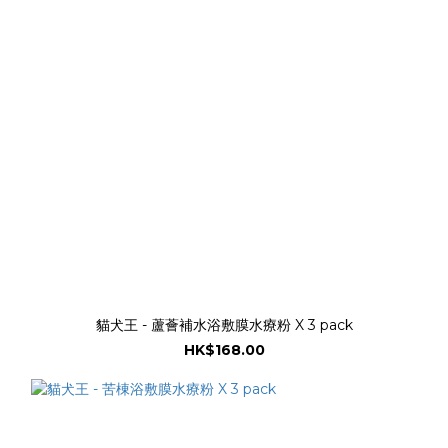
貓犬王 - 蘆薈補水浴敷膜水療粉 X 3 pack
HK$168.00