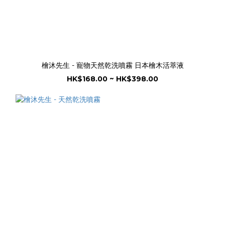
檜沐先生 - 寵物天然乾洗噴霧 日本檜木活萃液
HK$168.00 ~ HK$398.00