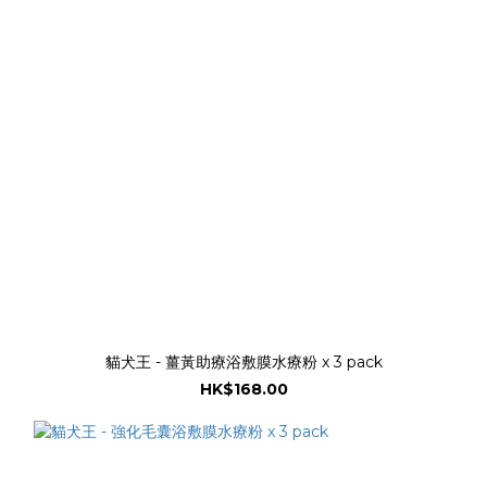
貓犬王 - 薑黃助療浴敷膜水療粉 x 3 pack
HK$168.00