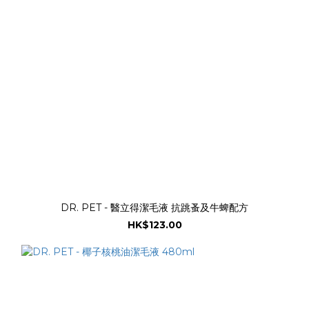
DR. PET - 醫立得潔毛液 抗跳蚤及牛蜱配方
HK$123.00