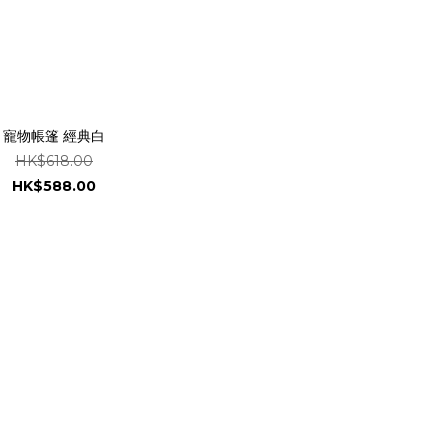
寵物帳篷 經典白
HK$618.00
HK$588.00