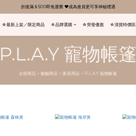
折後滿＄500即免運費 ❤成為會員更可享神秘禮遇
☆最新上架／限定商品
☆品牌選購
☆突發優惠
☆清貨特價區
P.L.A.Y 寵物帳
全部商品
>
貓貓商店
>
家居用品
>
P.L.A.Y 寵物帳篷