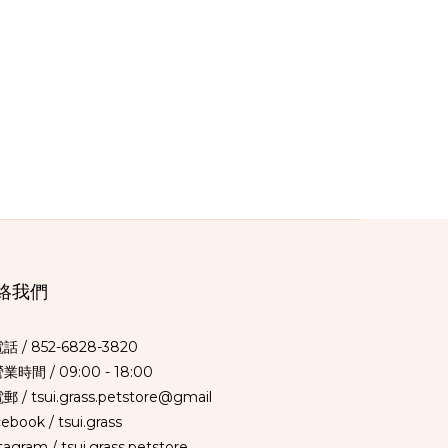
絡我們
電話 /
852-6828-3820
營業時間 / 09:00 - 18:00
郵 / tsui.grass.petstore@gmail
cebook /
tsui.grass
tagram /
tsui.grass.petstore