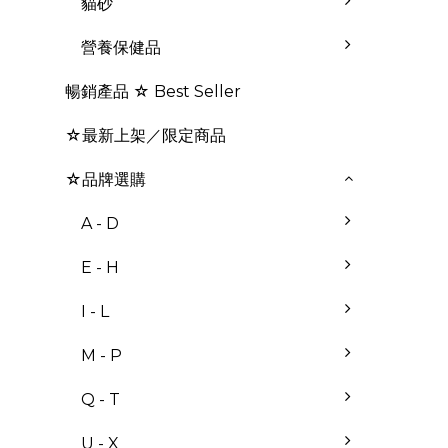
貓砂
營養保健品
暢銷產品 ☆ Best Seller
☆最新上架／限定商品
☆品牌選購
A - D
E - H
I - L
M - P
Q - T
U - X