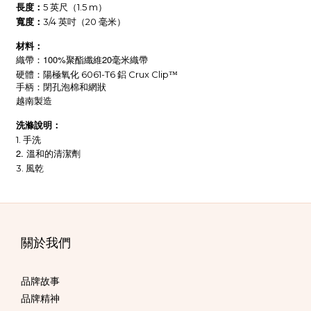
5
1.5 m
長度：
英尺（
）
3/4
20
寬度：
英吋（
毫米）
材料：
100%
20
織帶：
聚酯纖維
毫米織帶
6061-T6
Crux Clip
硬體：陽極氧化
鋁
™️
手柄：閉孔泡棉和網狀
越南製造
洗滌說明：
1.
手洗
2.
溫和的清潔劑
3.
風乾
關於我們
品牌故事
品牌精神