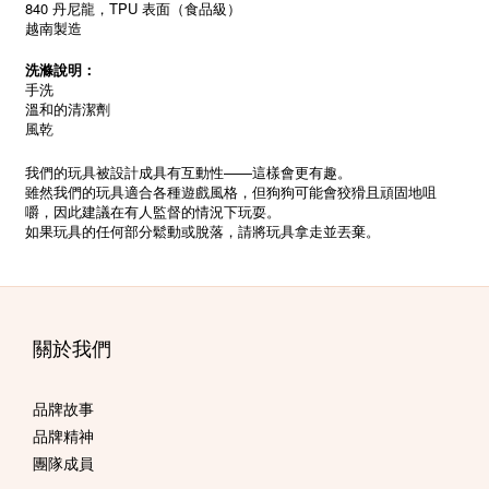
840
TPU
丹尼龍，
表面（食品級）
越南製造
洗滌說明：
手洗
溫和的清潔劑
風乾
——
我們的玩具被設計成具有互動性
這樣會更有趣。
雖然我們的玩具適合各種遊戲風格，但狗狗可能會狡猾且頑固地咀
嚼，因此建議在有人監督的情況下玩耍。
如果玩具的任何部分鬆動或脫落，請將玩具拿走並丟棄。
關於我們
品牌故事
品牌精神
團隊成員