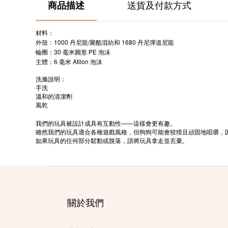
商品描述
送貨及付款方式
材料：
1000
/
1680
外殼：
丹尼龍
聚酯混紡和
丹尼彈道尼龍
30
PE
輪圈：
毫米圓形
泡沫
6
Atilon
主體：
毫米
泡沫
洗滌說明：
手洗
溫和的清潔劑
風乾
——
我們的玩具被設計成具有互動性
這樣會更有趣。
雖然我們的玩具適合各種遊戲風格，但狗狗可能會狡猾且頑固地咀嚼，
如果玩具的任何部分鬆動或脫落，請將玩具拿走並丟棄。
關於我們