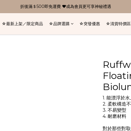
折後滿＄500即免運費 ❤成為會員更可享神秘禮遇
☆最新上架／限定商品
☆品牌選購
☆突發優惠
☆清貨特價區
Ruffw
Float
Biolu
1. 能漂浮於
2. 柔軟構
3. 不易變型
4. 耐磨材料
對於那些對取