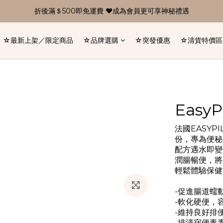
折後滿＄500即免運費 ❤成為會員更可享神秘禮遇
☆最新上架／限定商品
☆品牌選購
☆突發優惠
☆清貨特價區
Easy
法國EASY
份，專為便秘
配方遇水即變
潤腸暢便，將
輕鬆體驗保健
-促進腸道蠕
-軟化硬便，
-維持良好排
-排清宿便毒