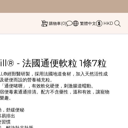
購物車(0)
繁體中文
HKD
Pill® - 法國通便軟粒 1條7粒
PILL®經獸醫研製，採用法國地道食材，加入天然活性成
及硬便而設的營養補充粒。
「通便啫喱」，有效軟化硬便，刺激腸道蠕動。
宿便毒素通通排清。配方不含藥性，溫和有效，讓寵物
樂趣。
動，舒緩便秘
容易排出
便習慣
素，解決肚谷肚脹