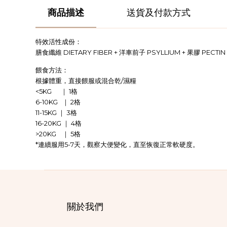
商品描述
送貨及付款方式
特效活性成份：
DIETARY FIBER +
PSYLLIUM +
PECTIN
膳食纖維
洋車前子
果膠
餵食方法：
/
根據體重，直接餵服或混合乾
濕糧
<5KG
1
｜
格
6-10KG
2
｜
格
11-15KG
3
｜
格
16-20KG
4
｜
格
>20KG
5
｜
格
*
5-7
連續服用
天，觀察大便變化，直至恢復正常軟硬度。
關於我們