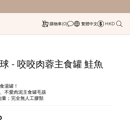
購物車(0)
繁體中文
HKD
球 - 咬咬肉蓉主食罐 鮭魚
食湯罐！
、不愛肉泥主食罐毛孩
含肉量；完全無人工膠類
0