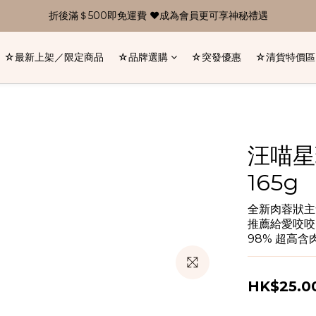
折後滿＄500即免運費 ❤成為會員更可享神秘禮遇
☆最新上架／限定商品
☆品牌選購
☆突發優惠
☆清貨特價區
汪喵星
165g
全新肉蓉狀主
推薦給愛咬咬
98% 超高
HK$25.0